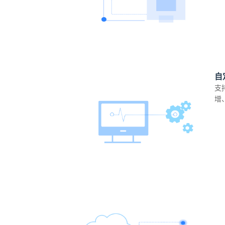
自
支
增