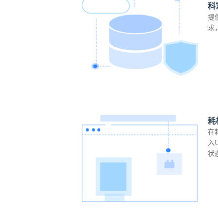
科
提
求
耗
在
入
状