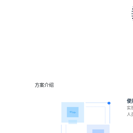
方案介绍
使
实
人